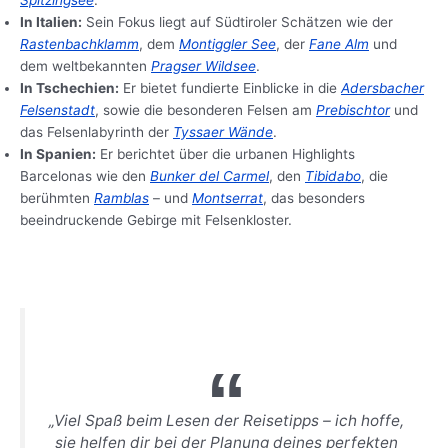
Spitzingsee
.
In Italien:
Sein Fokus liegt auf Südtiroler Schätzen wie der
Rastenbachklamm
, dem
Montiggler See
, der
Fane Alm
und
dem weltbekannten
Pragser Wildsee
.
In Tschechien:
Er bietet fundierte Einblicke in die
Adersbacher
Felsenstadt
, sowie die besonderen Felsen am
Prebischtor
und
das Felsenlabyrinth der
Tyssaer Wände
.
In Spanien:
Er berichtet über die urbanen Highlights
Barcelonas wie den
Bunker del Carmel
, den
Tibidabo
, die
berühmten
Ramblas
– und
Montserrat
, das besonders
beeindruckende Gebirge mit Felsenkloster.
„Viel Spaß beim Lesen der Reisetipps – ich hoffe,
sie helfen dir bei der Planung deines perfekten