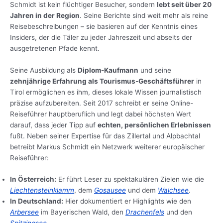
Schmidt ist kein flüchtiger Besucher, sondern
lebt seit über 20
Jahren in der Region
. Seine Berichte sind weit mehr als reine
Reisebeschreibungen – sie basieren auf der Kenntnis eines
Insiders, der die Täler zu jeder Jahreszeit und abseits der
ausgetretenen Pfade kennt.
Seine Ausbildung als
Diplom-Kaufmann
und seine
zehnjährige Erfahrung als Tourismus-Geschäftsführer
in
Tirol ermöglichen es ihm, dieses lokale Wissen journalistisch
präzise aufzubereiten. Seit 2017 schreibt er seine Online-
Reiseführer hauptberuflich und legt dabei höchsten Wert
darauf, dass jeder Tipp auf
echten, persönlichen Erlebnissen
fußt. Neben seiner Expertise für das Zillertal und Alpbachtal
betreibt Markus Schmidt ein Netzwerk weiterer europäischer
Reiseführer:
In Österreich:
Er führt Leser zu spektakulären Zielen wie die
Liechtensteinklamm
, dem
Gosausee
und dem
Walchsee
.
In Deutschland:
Hier dokumentiert er Highlights wie den
Arbersee
im Bayerischen Wald, den
Drachenfels
und den