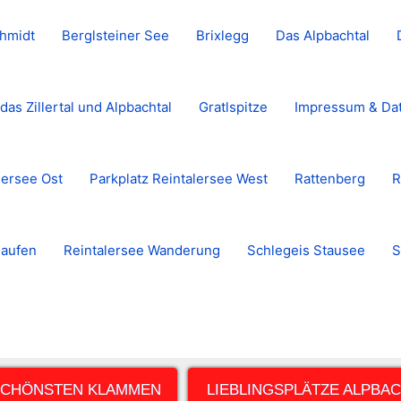
hmidt
Berglsteiner See
Brixlegg
Das Alpbachtal
das Zillertal und Alpbachtal
Gratlspitze
Impressum & Da
lersee Ost
Parkplatz Reintalersee West
Rattenberg
R
laufen
Reintalersee Wanderung
Schlegeis Stausee
S
SCHÖNSTEN KLAMMEN
LIEBLINGSPLÄTZE ALPBA