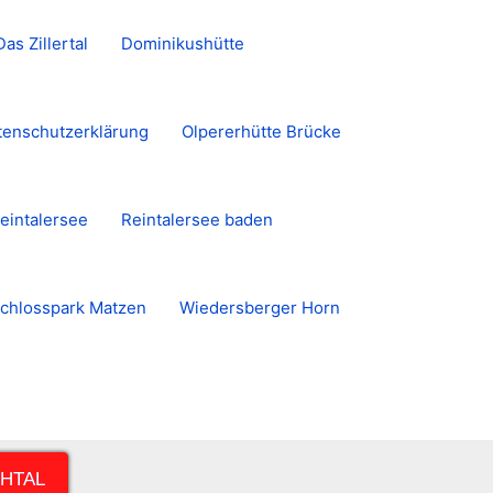
Das Zillertal
Dominikushütte
tenschutzerklärung
Olpererhütte Brücke
eintalersee
Reintalersee baden
chlosspark Matzen
Wiedersberger Horn
CHTAL